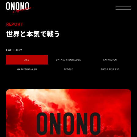
REPORT
世界と本気で戦う
CATEGORY
ALL
DATA & KNOWLEDGE
EXPANSION
MARKETING & PR
PEOPLE
PRESS RELEASE