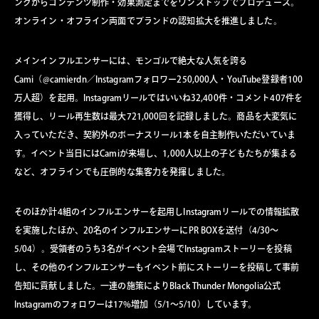
ングからコンテンツ制作・効果測定までをワンストップでプロデュース。
オンライン・オフライン両面でブランドの認知拡大を推進しました。
メインインフルエンサーには、モンゴルで絶大な人気を誇る
Cami（@camierdn／Instagramフォロワー250,000人・YouTube登録者100
万人超）を起用。Instagramリールではいいね32,400件・コメント407件を
獲得し、リール再生数は最大721,000回を記録しました。商品を大変気に
入っていただき、契約外のボーナスリール1本を自主制作いただいていま
す。イベント当日にはCamiが来場し、1,000人以上の子どもたちが集まる
など、オフラインでも圧倒的な集客力を発揮しました。
そのほか計4組のインフルエンサーを起用しInstagramリールでの情報拡散
を実施したほか、20名のインフルエンサーにPR BOXを送付（4/30〜
5/04）。受領者のうち3名がイベント会場でInstagramストーリーを投稿
し、その他のインフルエンサーもイベント前にストーリーを投稿して事前
告知に貢献しました。一連の施策によりBlack Thunder Mongolia公式
Instagramのフォロワーは17%増加（5/1〜5/10）しています。