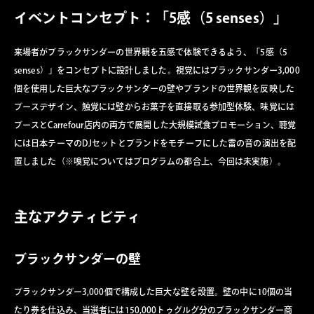
イベントコンセプト：「5感（5 senses）」
来場者がブラックサンダーの世界観を五感で体験できるよう、「5感（5
senses）」をコンセプトに設計しました。視覚にはブラックサンダー3,000
個を使用した巨大なブラックサンダーの壁やブランドの世界観を反映した
ブースデザイン、触覚には壁からお菓子を直接取る参加型体験、味覚には
ブースとCarrefour店内の両方で展開した大規模試食プロモーション、聴覚
には日本テーマのDJセットとブランドをモチーフにした雷の音の演出を配
置しました（※嗅覚についてはプログラムの都合上、今回は未実施）。
主なアクティビティ
ブラックサンダーの壁
ブラックサンダー3,000個で構成した巨大な壁を設置。壁の中に10個の当
たり券を仕込み、当選者には150,000トゥグルグ分のブラックサンダー商