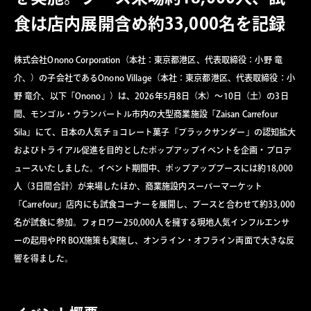
食は店内展開含め約33,000名を記録
株式会社Onono Corporation（本社：東京都港区、代表取締役：小野 竜
介、）の子会社であるOnono Village（本社：東京都港区、代表取締役：小
野 竜介、以下「Onono」）は、2026年5月8日（木）〜10日（土）の3日
間、モンゴル・ウランバートル市内の大型商業施設「Zaisan Carrefour
Sila」にて、日本の人気チョコレート菓子「ブラックサンダー」の認知拡大
およびトライアル促進を目的としたポップアップイベントを企画・プロデ
ュースいたしました。イベント期間中、ポップアップブースには約18,000
人（3日間合計）が来場したほか、商業施設内スーパーマーケット
「Carrefour」店内にも試食コーナーを展開し、ブースと合わせて約33,000
名が試食に参加。フォロワー250,000人を擁する現地人気インフルエンサ
ーの起用やPR BOX施策も実施し、オンライン・オフライン両面で大きな反
響を得ました。