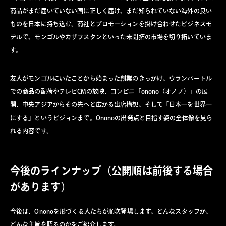
商品がまだ届いていない国に正しく届け、まだ知られていない海外の良い
ものを日本に持ち込む。商社とプロモーションを掛け合わせたビジネスモ
デルで、モンゴルやカザフスタンといった未開拓の市場を切り拓いていま
す。
友人がモンゴルにいたことから始まった創業のきっかけ、ウランバートル
での商品の配荷やテレビCMの放映、コンビニ「onono（オノノ）」の展
開、中央アジアからその先へと広がる出店構想、そして「日本一を世界一
にする」というビジョンまで。Ononoの出発点と目指す姿の全体像を見ら
れる内容です。
今後のラインナップ（公開順は前後する場合
があります）
今後は、Ononoを形づくる人たちが順次登場します。どんなスタッフが、
どんな主旨を語るのかをご紹介します。